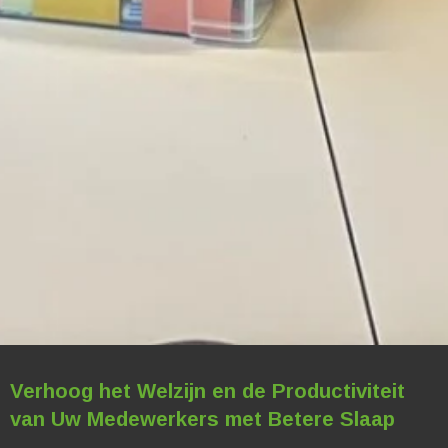
Verhoog het Welzijn en de Productiviteit
van Uw Medewerkers met Betere Slaap