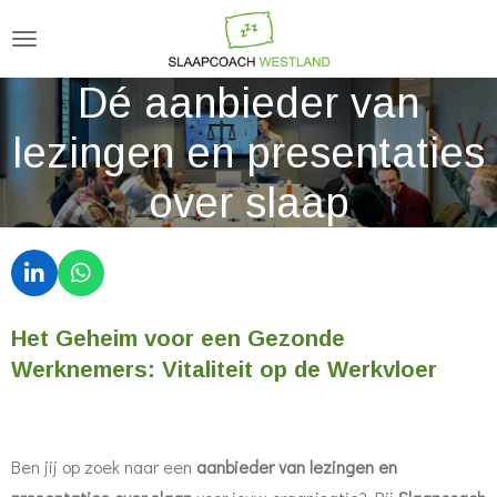
Ga
direct
naar
Dé aanbieder van
de
lezingen en presentaties
hoofdinhoud
over slaap
L
W
i
h
n
a
Het Geheim voor een Gezonde
k
t
e
s
Werknemers: Vitaliteit op de Werkvloer
d
A
I
p
n
p
Ben jij op zoek naar een
aanbieder van lezingen en