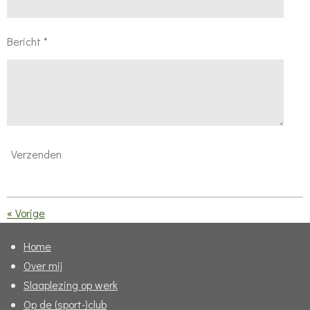
Bericht *
Verzenden
«
Vorige
Home
Over mij
Slaaplezing op werk
Op de (sport-)club