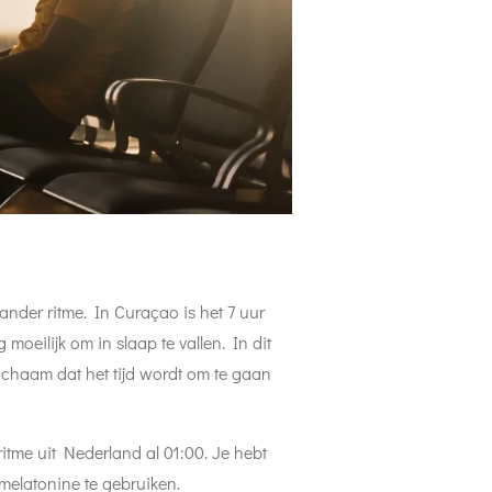
ander ritme. In Curaçao is het 7 uur
 moeilijk om in slaap te vallen. In dit
ichaam dat het tijd wordt om te gaan
ritme uit Nederland al 01:00. Je hebt
melatonine te gebruiken.