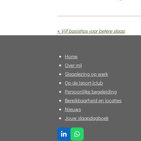
«
Vijf basistips voor betere slaap
Home
Over mij
Slaaplezing op werk
Op de (sport-)club
Persoonlijke begeleiding
Bereikbaarheid en locaties
Nieuws
Jouw slaapdagboek
L
W