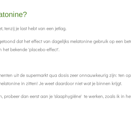
atonine?
, tenzij je last hebt van een jetlag.
toond dat het effect van dagelijks melatonine gebruik op een beter
 het bekende 'placebo-effect'.
enten uit de supermarkt qua dosis zeer onnauwkeurig zijn: ten opz
atonine in zitten! Je weet daardoor niet wat je binnen krijgt.
en, probeer dan eerst aan je 'slaaphygiëne' te werken, zoals ik in 