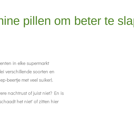
ine pillen om beter te sl
nten in elke supermarkt
rlei verschillende soorten en
ep-beertje met veel suiker).
re nachtrust of juist niet? En is
chaadt het niet' of zitten hier