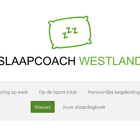
ezing op werk
Op de (sport-)club
Persoonlijke begeleiding
Nieuws
Jouw slaapdagboek