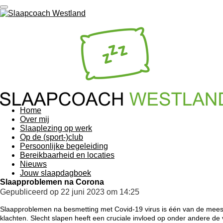
Ga
direct
naar
de
hoofdinhoud
Home
Over mij
Slaaplezing op werk
Op de (sport-)club
Persoonlijke begeleiding
Bereikbaarheid en locaties
Nieuws
Jouw slaapdagboek
Slaapproblemen na Corona
Gepubliceerd op 22 juni 2023 om 14:25
Slaapproblemen na besmetting met Covid-19 virus is één van de mees
klachten. Slecht slapen heeft een cruciale invloed op onder andere d