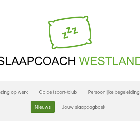
ezing op werk
Op de (sport-)club
Persoonlijke begeleiding
Nieuws
Jouw slaapdagboek