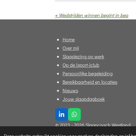
«
Wedstrijden winnen begint in bed
Home
Over mij
Slaaplezing op werk
Op de (sport-)club
Persoonlijke begeleiding
Bereikbaarheid en locaties
Nieuws
Jouw slaapdagboek
L
W
i
h
© 2023 - 2026 Slaapcoach Westland
n
a
k
t
Deze website gebruikt cookies voor analyse-doeleinden en/of het