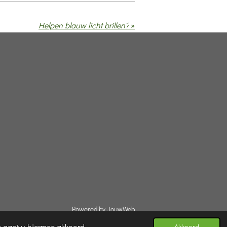
Helpen blauw licht brillen?
»
Powered by
JouwWeb
e gaat u hiermee akkoord.
Akkoord